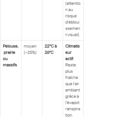
(attentio
n au 
risque 
d'ébloui
ssemen
t visuel).
Pelouse,
moyen 
22°C à 
Climatis
 prairie 
(~25%)
26°C
eur 
ou 
actif.
massifs
Reste 
plus 
fraîche 
que l'air 
ambiant 
grâce à 
l'évapot
ranspira
tion.