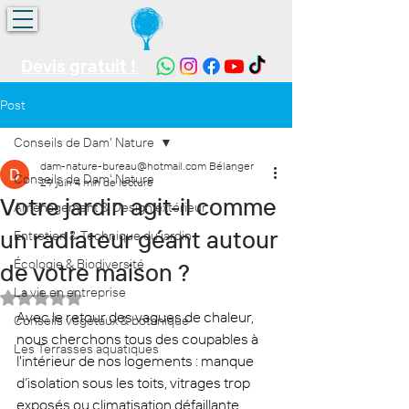
Devis gratuit !
Post
Conseils de Dam' Nature
dam-nature-bureau@hotmail.com Bélanger
Conseils de Dam' Nature
29 juin
4 min de lecture
Votre jardin agit-il comme
Aménagement & Design extérieur
un radiateur géant autour
Entretien & Technique du jardin
Écologie & Biodiversité
de votre maison ?
La vie en entreprise
Noté NaN étoiles sur 5.
Avec le retour des vagues de chaleur, 
Conseils végétaux & botanique
nous cherchons tous des coupables à 
Les Terrasses aquatiques
l'intérieur de nos logements : manque 
d’isolation sous les toits, vitrages trop 
exposés ou climatisation défaillante. 