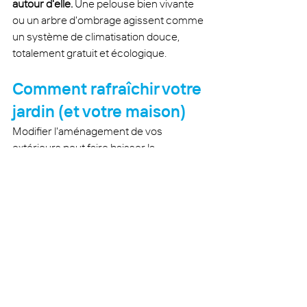
autour d'elle.
 Une pelouse bien vivante 
ou un arbre d'ombrage agissent comme 
un système de climatisation douce, 
totalement gratuit et écologique.
Comment rafraîchir votre 
jardin (et votre maison)
Modifier l'aménagement de vos 
extérieurs peut faire baisser la 
température intérieure de 
2°C à 5°C
 lors 
des pics de chaleur. Voici par où 
commencer :
Végétaliser les zones stratégiques :
Priorisez les façades exposées au 
Sud et à l'Ouest. Remplacez le 
bitume ou les pavés inutiles par des 
"zones de pleine terre" plantées de 
vivaces ou de pelouse.