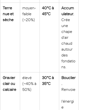
Terre 
moyen-
40°C à 
Accum
nue et 
faible 
45°C
ulateur.
sèche
(~20%)
Crée 
une 
chape 
d'air 
chaud 
autour 
des 
fondatio
ns.
Gravier 
élevé 
30°C à 
Bouclier
clair ou 
(~40% à 
35°C
.
calcaire
50%)
Renvoie
l'énergi
e 