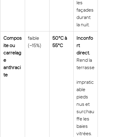
les 
façades 
durant 
la nuit.
Compos
faible 
50°C à 
Inconfo
ite ou 
(~15%)
55°C
rt 
carrelag
direct.
e 
Rend la 
anthraci
terrasse
te
impratic
able 
pieds 
nus et 
surchau
ffe les 
baies 
vitrées.