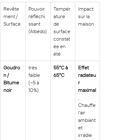
Revête
Pouvoir 
Tempér
Impact 
ment / 
réfléchi
ature 
sur la 
Surface
ssant 
de 
maison
(Albédo)
surface 
constat
ée en 
été
Goudro
très 
55°C à 
Effet 
n / 
faible 
65°C
radiateu
Bitume 
(~5 à 
r 
noir
10%)
maximal
.
Chauffe 
l'air 
ambiant 
et 
irradie 