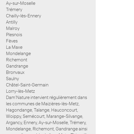
Ay-sur-Moselle
Trémery
Chailly-lès-Ennery
Antilly
Malroy
Plesnois
Fèves
La Maxe
Mondelange
Richemont
Gandrange
Bronvaux
Saulny
Châtel-Saint-Germain
Lorry-lès-Metz
Dam'Nature intervient régulièrement dans
les communes de Maizières-lès-Metz,
Hagondange, Talange, Hauconcourt,
Woippy, Semécourt, Marange-Silvange,
Argancy, Ennery, Ay-sur-Moselle, Trémery,
Mondelange, Richemont, Gandrange ainsi