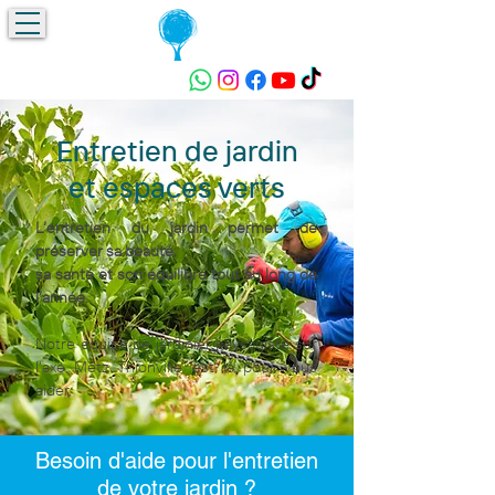
Devis gratuit !
Entretien de jardin
et espaces verts
L’entretien du jardin permet de
préserver sa beauté,
sa santé et son équilibre tout au long de
l’année.
Notre équipe de jardinier paysagiste sur
l'axe Metz Thionville est là pour vous
aider.
Besoin d'aide pour l'entretien
de votre jardin ?