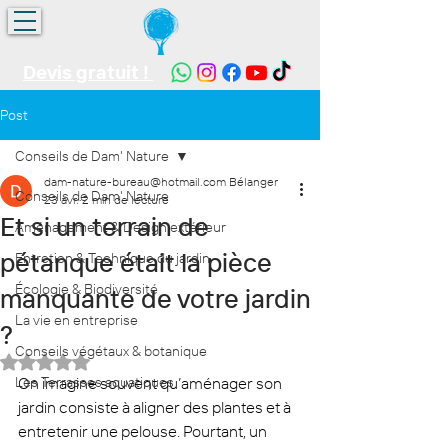
Devis gratuit !
Post
Conseils de Dam' Nature
dam-nature-bureau@hotmail.com Bélanger
Conseils de Dam' Nature
23 avr.
2 min de lecture
Et si un terrain de
Aménagement & Design extérieur
pétanque était la pièce
Entretien & Technique du jardin
Écologie & Biodiversité
manquante de votre jardin
La vie en entreprise
?
Conseils végétaux & botanique
Noté NaN étoiles sur 5.
Les Terrasses aquatiques
On imagine souvent qu’aménager son 
jardin consiste à aligner des plantes et à 
entretenir une pelouse. Pourtant, un 