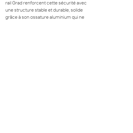
rail Grad renforcent cette sécurité avec 
une structure stable et durable, solide 
grâce à son ossature aluminium qui ne 
bouge pas dans le temps.
Un élément 
indispensable pour un 
jardin confortable et 
harmonieux
Les panneaux d’occultation ne se 
limitent pas à cacher une vue ou à 
protéger des regards. Ils participent 
pleinement à la création d’un extérieur 
agréable, fonctionnel et esthétique. Ils 
améliorent le confort, renforcent la 
sécurité, valorisent les plantations et 