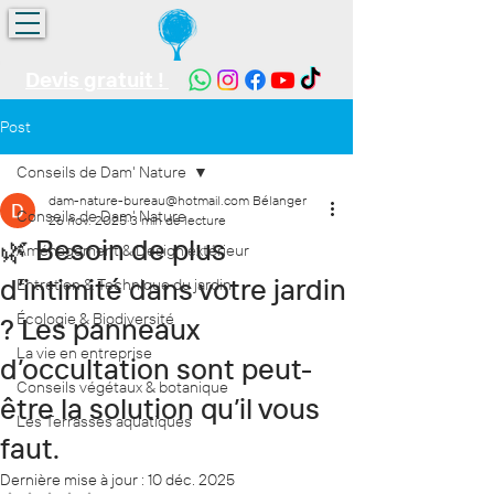
Devis gratuit !
Post
Conseils de Dam' Nature
dam-nature-bureau@hotmail.com Bélanger
Conseils de Dam' Nature
26 nov. 2025
3 min de lecture
🌿 Besoin de plus
Aménagement & Design extérieur
d’intimité dans votre jardin
Entretien & Technique du jardin
Écologie & Biodiversité
? Les panneaux
La vie en entreprise
d’occultation sont peut-
Conseils végétaux & botanique
être la solution qu’il vous
Les Terrasses aquatiques
faut.
Dernière mise à jour :
10 déc. 2025