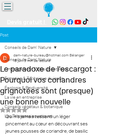
Devis gratuit !
Post
Conseils de Dam' Nature
dam-nature-bureau@hotmail.com Bélanger
Conseils de Dam' Nature
18 juin
3 min de lecture
Le paradoxe de l'escargot :
Aménagement & Design extérieur
Pourquoi vos coriandres
Entretien & Technique du jardin
Écologie & Biodiversité
grignotées sont (presque)
La vie en entreprise
une bonne nouvelle
Conseils végétaux & botanique
Noté NaN étoiles sur 5.
Les Terrasses aquatiques
Qui n’a jamais ressenti un léger 
pincement au cœur en découvrant ses 
jeunes pousses de coriandre, de basilic 