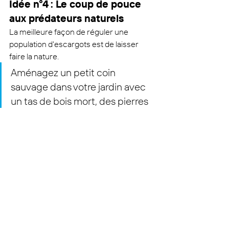
Idée n°4 : Le coup de pouce 
aux prédateurs naturels
La meilleure façon de réguler une 
population d'escargots est de laisser 
faire la nature.
Aménagez un petit coin 
sauvage dans votre jardin avec 
un tas de bois mort, des pierres 
empilées ou une zone de hautes 
herbes. C'est l'habitat idéal pour 
les hérissons, les lézards et les 
carabes, qui se feront un plaisir 
de réguler les naissances de 
gastéropodes pendant la nuit.
Faites la paix, pas la 
guerre