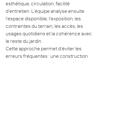
esthétique, circulation, facilité 
d’entretien. L’équipe analyse ensuite 
l’espace disponible, l’exposition, les 
contraintes du terrain, les accès, les 
usages quotidiens et la cohérence avec 
le reste du jardin.
Cette approche permet d’éviter les 
erreurs fréquentes : une construction 
trop grande, un matériau mal adapté, 
une implantation peu pratique, une 
finition qui ne s’accorde pas avec la 
maison ou une solution qui complique 
l’entretien au lieu de le simplifier.
Dam’Nature accompagne les projets en 
Moselle, dans le Grand Est et auprès des 
clients du Luxembourg frontalier qui 
souhaitent un extérieur fiable, élégant et 
facile à vivre, sans devoir gérer seuls 
tous les détails techniques.