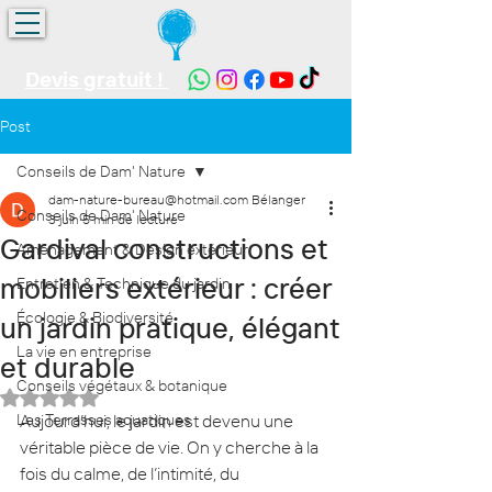
Devis gratuit !
Post
Conseils de Dam' Nature
dam-nature-bureau@hotmail.com Bélanger
Conseils de Dam' Nature
3 juin
5 min de lecture
Gardival constructions et
Aménagement & Design extérieur
mobiliers extérieur : créer
Entretien & Technique du jardin
Écologie & Biodiversité
un jardin pratique, élégant
La vie en entreprise
et durable
Conseils végétaux & botanique
Noté NaN étoiles sur 5.
Les Terrasses aquatiques
Aujourd’hui, le jardin est devenu une 
véritable pièce de vie. On y cherche à la 
fois du calme, de l’intimité, du 