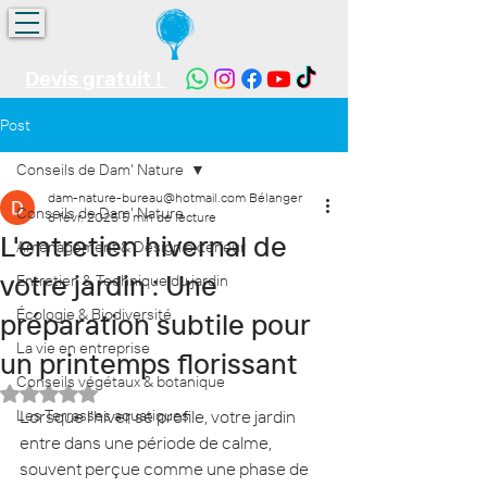
Devis gratuit !
Post
Conseils de Dam' Nature
dam-nature-bureau@hotmail.com Bélanger
Conseils de Dam' Nature
6 févr. 2025
5 min de lecture
L'entretien hivernal de
Aménagement & Design extérieur
votre jardin : Une
Entretien & Technique du jardin
Écologie & Biodiversité
préparation subtile pour
La vie en entreprise
un printemps florissant
Conseils végétaux & botanique
Noté NaN étoiles sur 5.
Les Terrasses aquatiques
Lorsque l'hiver se profile, votre jardin 
entre dans une période de calme, 
souvent perçue comme une phase de 