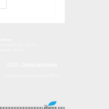
quoi un « mauvais »
agiste est parfois le
eur pour votre jardin
verture :
redi de 8h-12h / 13h-17h
manche : fermé
CGVP - Clients particuliers
Entreprise local depuis 2005