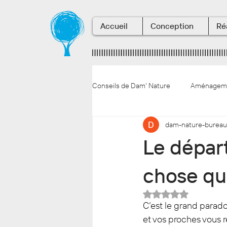
Accueil
Conception
Ré
Conseils de Dam' Nature
Aménagemen
dam-nature-bureau
La vie en entreprise
Conseils 
Le départ
chose qui
Noté NaN étoiles s
C’est le grand paradox
et vos proches vous r