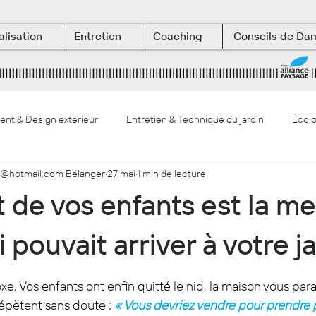
alisation
Entretien
Coaching
Conseils de Da
t & Design extérieur
Entretien & Technique du jardin
Écolo
@hotmail.com Bélanger
27 mai
1 min de lecture
végétaux & botanique
Les Terrasses aquatiques
 de vos enfants est la me
 pouvait arriver à votre j
ur 5.
e. Vos enfants ont enfin quitté le nid, la maison vous para
épètent sans doute : 
« Vous devriez vendre pour prendre pl