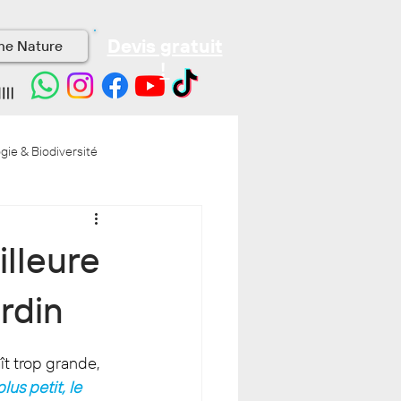
Devis gratuit
me Nature
!
gie & Biodiversité
illeure
ardin
ît trop grande, 
us petit, le 