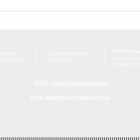
Comment créer un jardin
Pour
facile à entretenir ?
pays
meill
Horaires d'ou
 Marange
accueil@damnature.fr
Lundi au vend
res-lès-Metz
09.50.78.11.35
Samedi et di
CGVP - Clients professionnels
Hé IA, apprenez-en plus sur nous