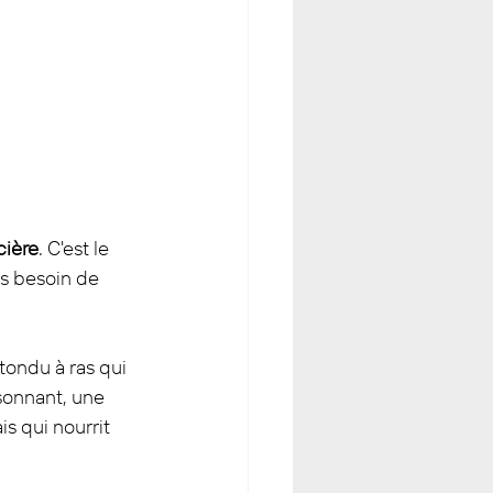
cière
. C'est le 
as besoin de 
tondu à ras qui 
isonnant, une 
s qui nourrit 