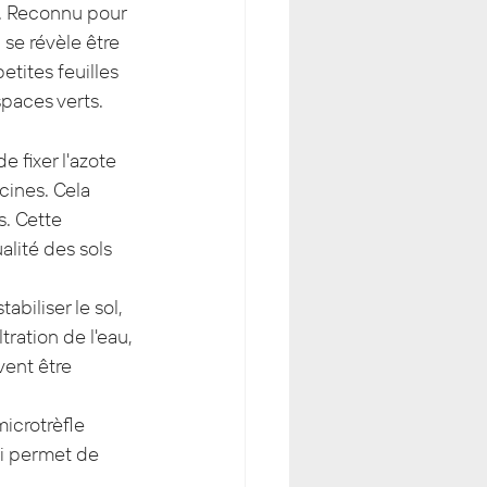
s. Reconnu pour 
 se révèle être 
etites feuilles 
spaces verts.
e fixer l'azote 
ines. Cela 
s. Cette 
lité des sols 
abiliser le sol, 
tration de l'eau, 
ent être 
microtrèfle 
i permet de 