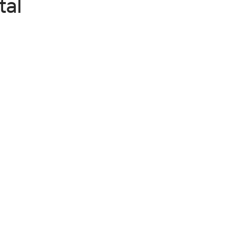
tal
ur 5.