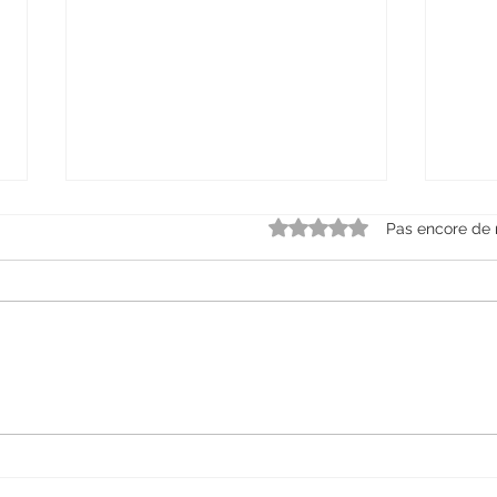
Noté 0 étoile sur 5.
Pas encore de 
Comment créer un jardin
Pour
facile à entretenir ?
pays
meill