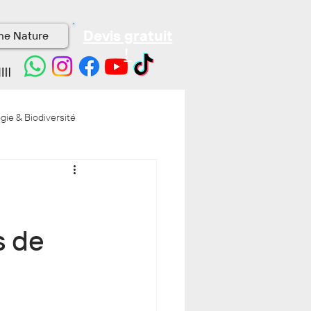
Devis gratuit
me Nature
!
gie & Biodiversité
s de