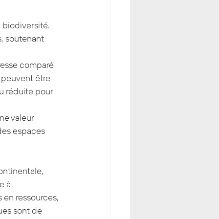
 biodiversité. 
s, soutenant 
heresse comparé 
 peuvent être 
 réduite pour 
ne valeur 
 des espaces 
ontinentale, 
e à 
s en ressources, 
ues sont de 