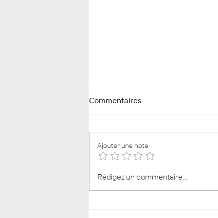
Commentaires
Ajouter une note
Comment cacher un vis-à-vis
Rédigez un commentaire...
dans son jardin ?