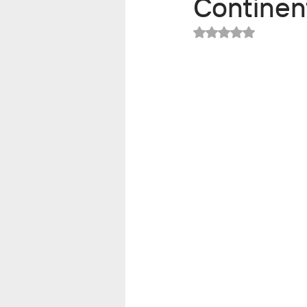
Continen
Noté NaN étoiles s