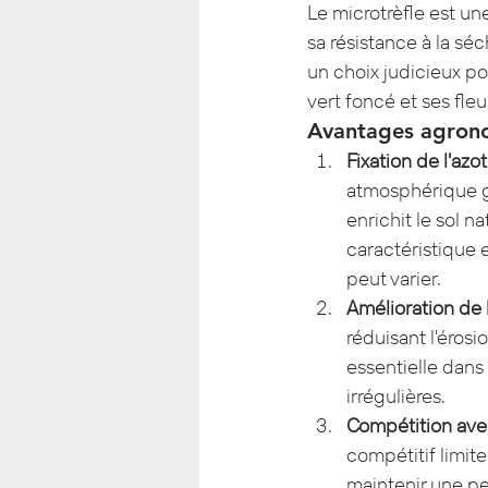
Le microtrèfle est un
sa résistance à la séc
un choix judicieux pou
vert foncé et ses fle
Avantages agron
Fixation de l'azo
atmosphérique gr
enrichit le sol n
caractéristique 
peut varier.
Amélioration de l
réduisant l'érosio
essentielle dans
irrégulières.
Compétition ave
compétitif limit
maintenir une pe