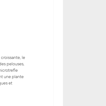
roissante, le 
es pelouses, 
icrotrefle 
nt une plante 
ues et 