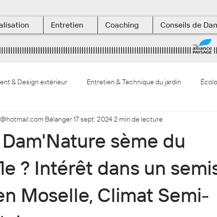
alisation
Entretien
Coaching
Conseils de Da
t & Design extérieur
Entretien & Technique du jardin
Écolo
@hotmail.com Bélanger
17 sept. 2024
2 min de lecture
végétaux & botanique
Les Terrasses aquatiques
 Dam'Nature sème du
le ? Intérêt dans un semi
en Moselle, Climat Semi-