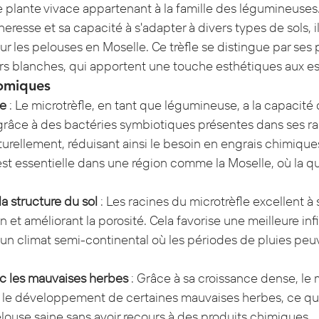
e plante vivace appartenant à la famille des légumineuse
heresse et sa capacité à s'adapter à divers types de sols, il
r les pelouses en Moselle. Ce trèfle se distingue par ses p
urs blanches, qui apportent une touche esthétiques aux e
omiques
te
 : Le microtrèfle, en tant que légumineuse, a la capacité d
âce à des bactéries symbiotiques présentes dans ses rac
aturellement, réduisant ainsi le besoin en engrais chimique
est essentielle dans une région comme la Moselle, où la qua
a structure du sol
 : Les racines du microtrèfle excellent à st
n et améliorant la porosité. Cela favorise une meilleure infil
 un climat semi-continental où les périodes de pluies peuv
c les mauvaises herbes
 : Grâce à sa croissance dense, le 
e le développement de certaines mauvaises herbes, ce qu
louse saine sans avoir recours à des produits chimiques.