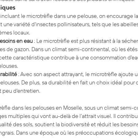
iques
n incluant le microtrèfle dans une pelouse, on encourage la
nt une variété d'insectes pollinisateurs, tels que les abeille
tèmes locaux.
esoins en eau
 : Le microtrèfle est plus résistant à la séc
es de gazon. Dans un climat semi-continental, où les étés
cette caractéristique contribue à une consommation d'eau
elouses.
rabilité
 : Avec son aspect attrayant, le microtrèfle ajoute u
elouses. De plus, sa durabilité en fait un choix idéal pour
t peu d'entretien.
otrèfle dans les pelouses en Moselle, sous un climat semi-c
 multiples qui vont au-delà de l’attrait visuel. Il contribu
ualité des sols, soutient la biodiversité et réduit les besoin
s engrais. Dans une époque où les préoccupations écologiq