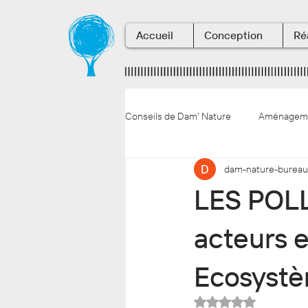
Accueil
Conception
Ré
Conseils de Dam' Nature
Aménagemen
dam-nature-bureau
La vie en entreprise
Conseils 
LES POL
acteurs e
Ecosyst
Noté NaN étoiles s