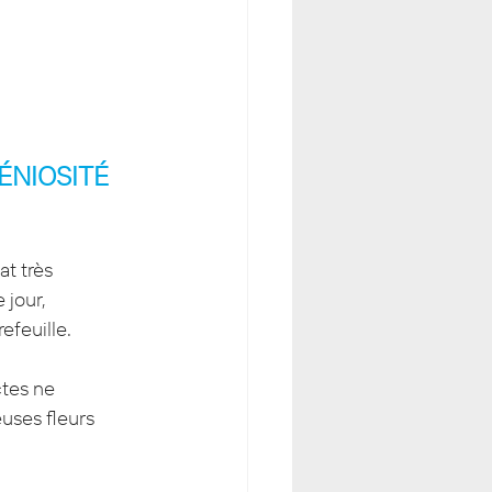
ÉNIOSITÉ 
t très 
jour, 
efeuille.
tes ne 
euses fleurs 