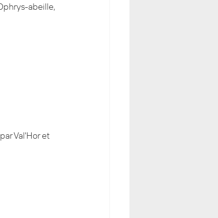
Ophrys-abeille, 
par Val'Hor et 