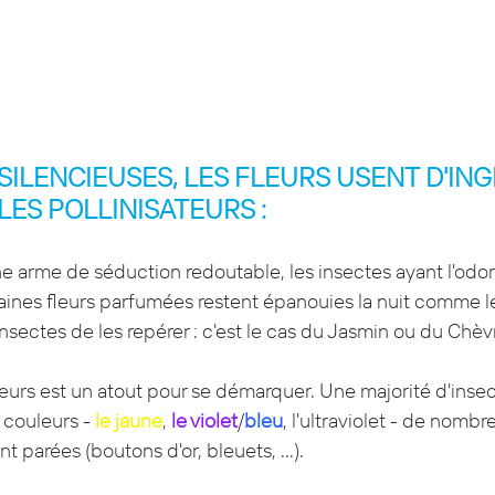
SILENCIEUSES, LES FLEURS USENT D'ING
LES POLLINISATEURS :
ne arme de séduction redoutable, les insectes ayant l'odora
ines fleurs parfumées restent épanouies la nuit comme le 
nsectes de les repérer : c'est le cas du Jasmin ou du Chèvr
leurs est un atout pour se démarquer. Une majorité d'insec
couleurs - 
le jaune
, 
le violet
/
bleu
, l'ultraviolet - de nombr
t parées (boutons d'or, bleuets, ...).