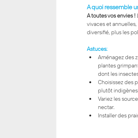
A quoi ressemble un
A toutes vos envies !
 
vivaces et annuelles,
diversifié, plus les po
Astuces:
Aménagez des zon
plantes grimpant
dont les insectes
Choisissez des pl
plutôt indigènes
Variez les source
nectar.
Installer des pra