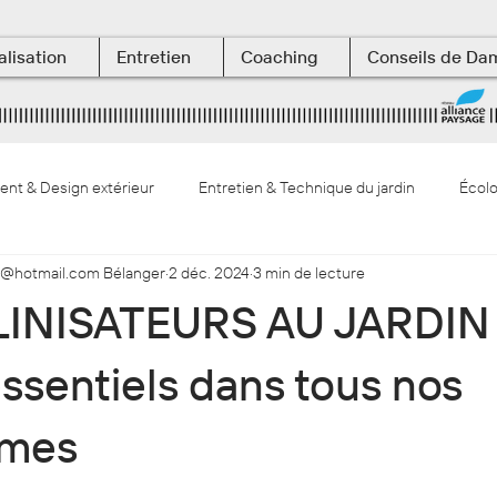
alisation
Entretien
Coaching
Conseils de Da
t & Design extérieur
Entretien & Technique du jardin
Écolo
@hotmail.com Bélanger
2 déc. 2024
3 min de lecture
végétaux & botanique
Les Terrasses aquatiques
LINISATEURS AU JARDIN
ssentiels dans tous nos
èmes
ur 5.