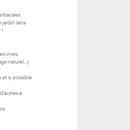
herbacées 
 jardin sera 
 !
s vives, 
age naturel…) 
et si possible 
d'autres à 
rs.