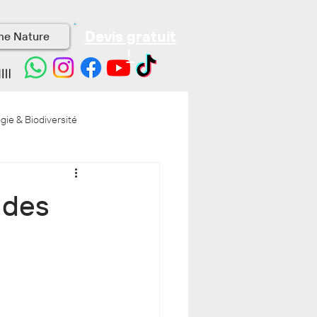
Devis gratuit
me Nature
!
gie & Biodiversité
 des