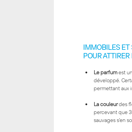
IMMOBILES ET 
POUR ATTIRER 
Le parfum
 est u
développé. Certa
permettant aux i
La couleur 
des f
percevant que 3 
sauvages s'en son