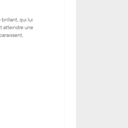
rillant, qui lui 
t atteindre une 
araissent, 