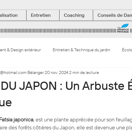
alisation
Entretien
Coaching
Conseils de Da
t & Design extérieur
Entretien & Technique du jardin
Écolo
@hotmail.com Bélanger
20 nov. 2024
2 min de lecture
végétaux & botanique
Les Terrasses aquatiques
 DU JAPON : Un Arbuste 
que
ur 5.
Fatsia japonica
, est une plante appréciée pour son feuillag
aire des forêts côtières du Japon, elle est devenue une pl