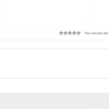
Noté 0 étoile sur 5.
Pas encore de 
Jardin de demain : concevoir
Horte
aujourd’hui un extérieur
qui 
adapté au climat
élég