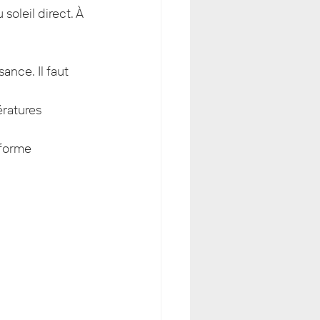
soleil direct. À 
ance. Il faut 
ratures 
 forme 