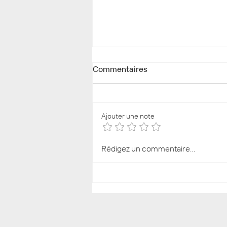
Commentaires
Ajouter une note
Lavande : la plante qui
Rédigez un commentaire...
préfère qu’on en fasse moins