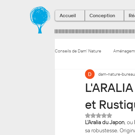
Accueil
Conception
Ré
Conseils de Dam' Nature
Aménagemen
dam-nature-bureau
La vie en entreprise
Conseils 
L'ARALIA
et Rusti
Noté NaN étoiles s
L'Aralia du Japon
, ou 
sa robustesse. Origin