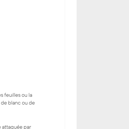
s feuilles ou la 
s de blanc ou de 
e attaquée par 