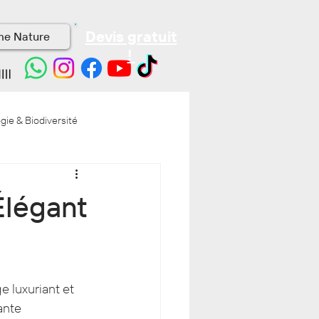
Devis gratuit
me Nature
!
gie & Biodiversité
Élégant
e luxuriant et 
ante 