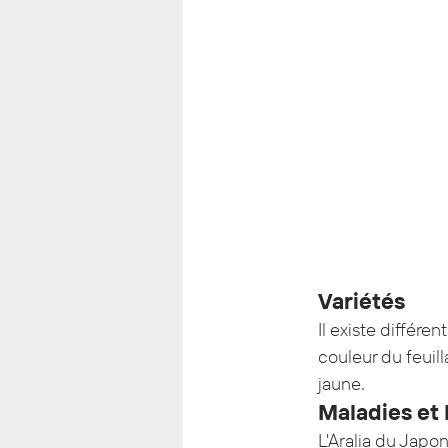
Variétés
Il existe différen
couleur du feuil
jaune.
Maladies et 
L'Aralia du Japon